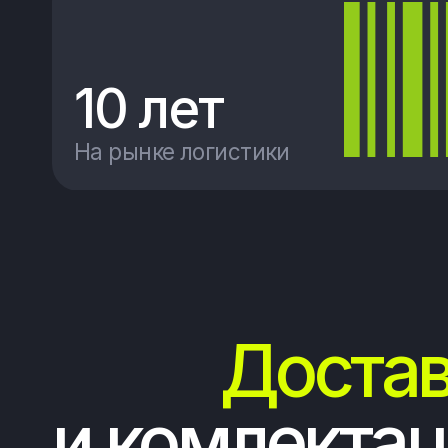
Доставл
и комлектаци
Бы
(1)
до
Доставка последней мили
те
Бе
(2)
по
Магистральные перевозки
до