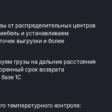
атурного контроля:
твительные грузы.
атурного контроля:
твительные грузы.
 из
132+