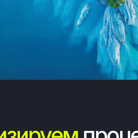
ируем
процесс
овации
132
500 во