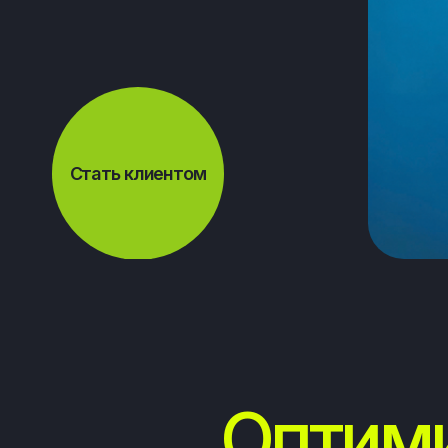
Стать клиентом
Оптимиз
внедряем
инн
3 года