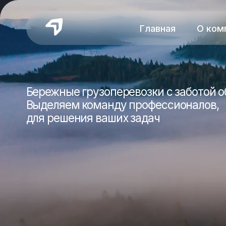
Главная
О компании
Бережные грузоперевозки с заботой об эко
Выделяем команду профессионалов,
для решения ваших задач