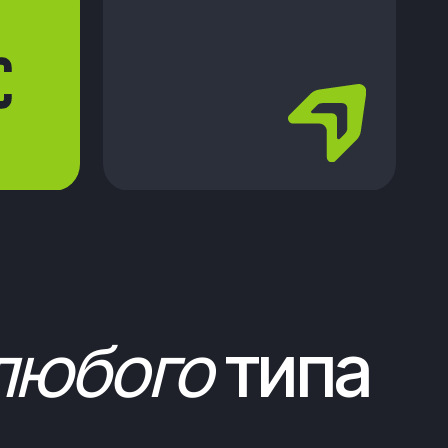
ого
типа
спределительных центров
 устанавливаем
рузки и более
ы на дальние расстояния
срок возврата