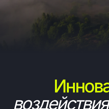
Инновац
воздействия
н
среду