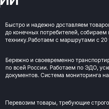
ревозим товары, требующие строгого темпер
одукты питания, медикаменты и другие чувс
ревозим товары, требующие строгого темпер
одукты питания, медикаменты и другие чувс
енный
автопарк,