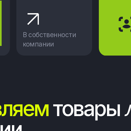
яем
товары
люб
и
стро и надежно доставляем товаровы от ра
 конечных потребителей, собираем мебель и
хнику.Работаем с маршрутами с 20 точек выг
режно и своевременно транспортируем груз
 всей России. Работаем по ЭДО, ускоренный 
кументов. Система мониторинга на базе 1С