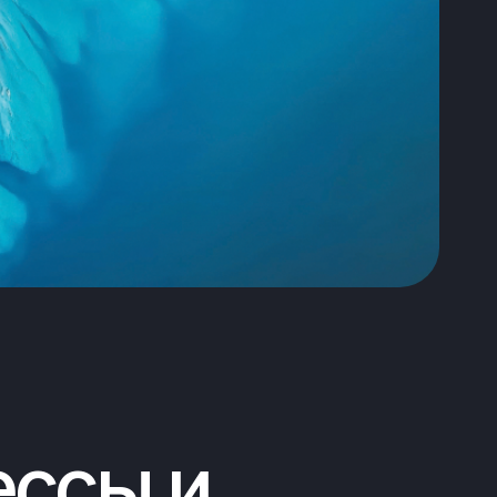
ы и
дителей