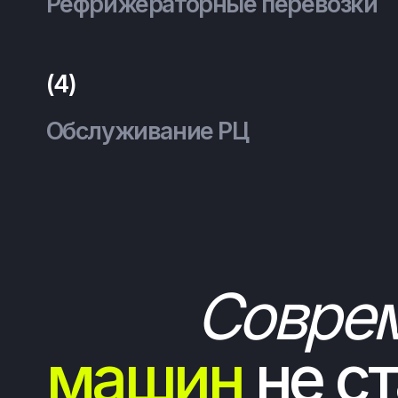
машин
не ста
Газель Next
Fo