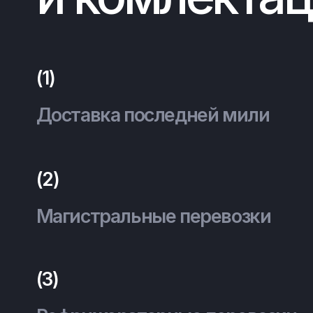
(3)
Пе
Рефрижераторные перевозки
пр
(4)
Пе
Обслуживание РЦ
пр
Соврем