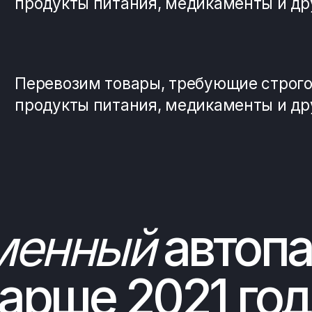
рше 2021 года
rd Transit
Renault