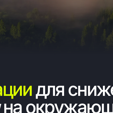
ии
для снижени
а окружающую